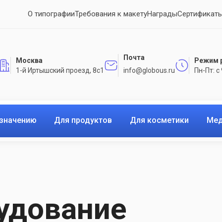
О типографии
Требования к макету
Награды
Сертификаты
Почта
Москва
Режим 
1-й Иртышский проезд, 8с1
info@globous.ru
Пн-Пт: с
азначению
Для продуктов
Для косметики
Мед
удование