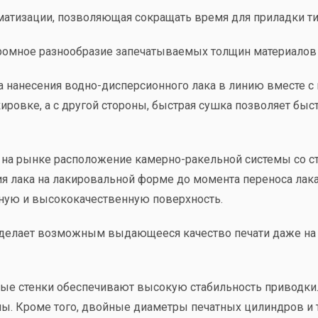
оматизации, позволяющая сокращать время для приладки т
омное разнообразие запечатываемых толщин материалов о
 нанесения водно-дисперсионного лака в линию вместе с 
кировке, а с другой стороны, быстрая сушка позволяет бы
 на рынке расположение камерно-ракельной системы со ст
я лака на лакировальной форме до момента переноса лака
дную и высококачественную поверхность.
 делает возможным выдающееся качество печати даже на 
е стенки обеспечивают высокую стабильность приводки. В
ы. Кроме того, двойные диаметры печатных цилиндров и т