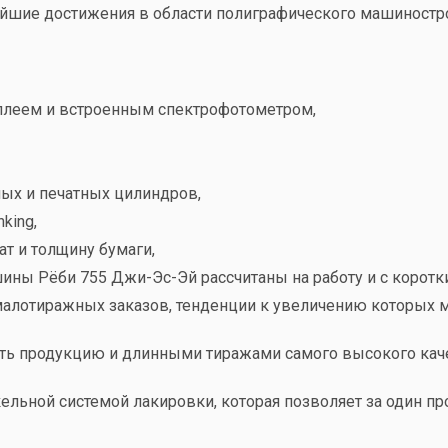
йшие достижения в области полиграфического машиностр
плеем и встроенным спектрофотометром,
ных и печатных цилиндров,
king,
т и толщину бумаги,
ны Рёби 755 Джи-Эс-Эй рассчитаны на работу и с коротк
малотиражных заказов, тенденции к увеличению которых 
ть продукцию и длинными тиражами самого высокого качест
льной системой лакировки, которая позволяет за один пр