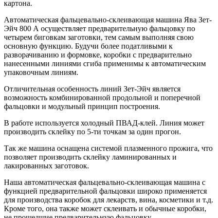
картона.
Автоматическая фальцевально-склеивающая машина Ява Зет-
Эйч 800 А осуществляет предварительную фальцовку по
четырем биговкам заготовки, тем самым выполняя свою
основную функцию. Будучи более податливыми к
разворачиванию и формовке, коробки с предварительно
нанесенными линиями сгиба применимы к автоматическим
упаковочным линиям.
Отличительная особенность линий Зет-Эйч является
возможность комбинированной продольной и поперечной
фальцовки и модульный принцип построения.
В работе используется холодный ПВАД-клей. Линия может
производить склейку по 5-ти точкам за один прогон.
Так же машина оснащена системой плазменного прожига, что
позволяет производить склейку ламинированных и
лакированных заготовок.
Наша автоматическая фальцевально-склеивающая машина с
функцией предварительной фальцовки широко применяется
для производства коробок для лекарств, вина, косметики и т.д.
Кроме того, она также может склеивать и обычные коробки,
не прошедшие предварительную фальцовку.