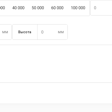
000
40 000
50 000
60 000
100 000
Высота