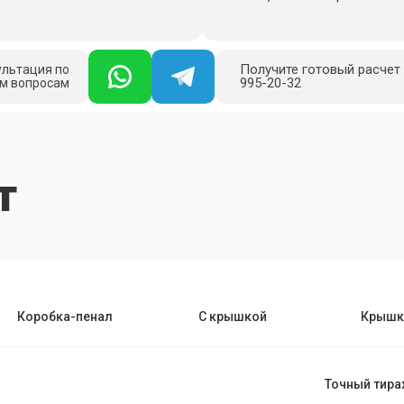
Получите готовый расчет в
ультация по
995-20-32
м вопросам
т
Коробка-пенал
С крышкой
Крышк
Точный тир