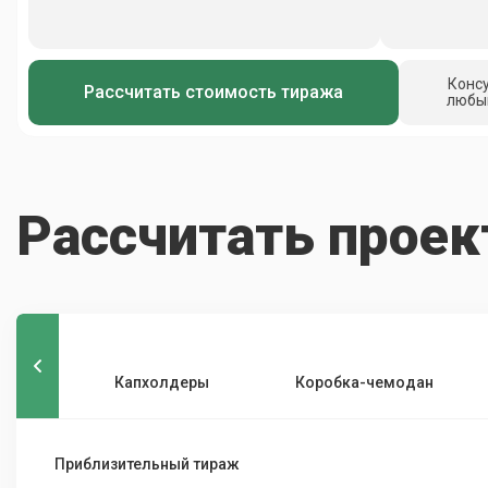
Конс
Рассчитать стоимость тиража
любы
Рассчитать проек
Капхолдеры
Коробка-чемодан
Приблизительный тираж