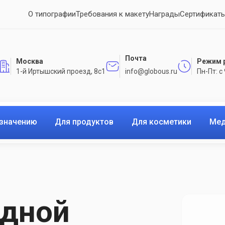
О типографии
Требования к макету
Награды
Сертификаты
Почта
Москва
Режим 
1-й Иртышский проезд, 8с1
info@globous.ru
Пн-Пт: с
азначению
Для продуктов
Для косметики
Мед
идной